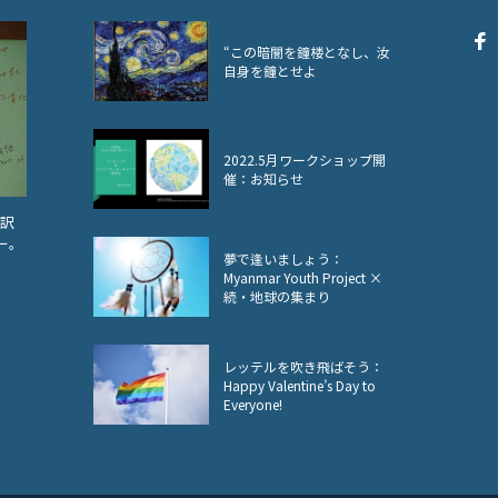
“この暗闇を鐘楼となし、汝
自身を鐘とせよ
2022.5月ワークショップ開
催：お知らせ
翻訳
ー。
夢で逢いましょう：
。
Myanmar Youth Project ×
続・地球の集まり
レッテルを吹き飛ばそう：
Happy Valentine’s Day to
Everyone!